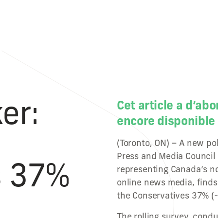
er:
Cet article a d’abo
encore disponible 
(Toronto, ON) – A new pol
Press and Media Council 
s 37%
representing Canada’s no
online news media, finds
the Conservatives 37% (-
The rolling survey, condu