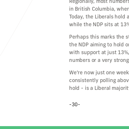
Regionally, most numbers
in British Columbia, wher
Today, the Liberals hold 
while the NDP sits at 13%
Perhaps this marks the st
the NDP aiming to hold on
with support at just 13%,
numbers or a very stron
We’re now just one week 
consistently polling abo
hold - is a Liberal major
-30-