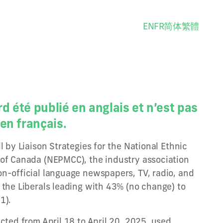
EN
FR
简体
繁體
rd été publié en anglais et n’est pas
en français.
l by Liaison Strategies for the National Ethnic
of Canada (NEPMCC), the industry association
n-official language newspapers, TV, radio, and
 the Liberals leading with 43% (no change) to
1).
cted from April 18 to April 20, 2025, used