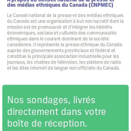
des médias ethniques du Canada (CNPMEC)
Le Conseil national de la presse et des médias ethniques
du Canada est une organisation à but non lucratif dont la
mission est de promouvoir et d’intégrer les intérêts
économiques, sociaux et culturels des communautés
ethniques dans le courant dominant de la société
canadienne. Il représente la presse ethnique du Canada
auprès des gouvernements provinciaux et fédéral et
constitue la principale association industrielle pour les
journaux, les chaînes de télévision, les stations de radio
et les sites Internet de langue non officielle du Canada.
Nos sondages, livrés
directement dans votre
boîte de réception.