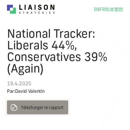
EN
FR
简体
繁體
National Tracker:
Liberals 44%,
Conservatives 39%
(Again)
19.4.2025
Par:
David Valentin
Télécharger le rapport
Télécharger le rapport