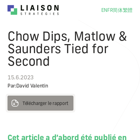
EN
FR
简体
繁體
Chow Dips, Matlow &
Saunders Tied for
Second
15.6.2023
Par:
David Valentin
Télécharger le rapport
Télécharger le rapport
Cet article a d’abord été publié en